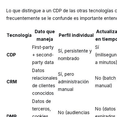
Lo que distingue a un CDP de las otras tecnologías 
frecuentemente se le confunde es importante entend
Dato que
Actualiz
Tecnología
Perfil individual
maneja
en tiempo
First-party
Sí
Sí, persistente y
CDP
+ second-
(milisegu
nombrado
party data
a minutos
Datos
Sí, pero
relacionales
No (batch
CRM
administración
de clientes
manual)
manual
conocidos
Datos de
terceros,
No (datos
No (audiencias
DMP
cookies,
expirados