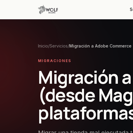
S
Inicio
/
Servicios
/
Migración a Adobe Commerce
MIGRACIONES
Migración 
(desde Mag
plataforma
Migrar una tienda mal ejecutada 