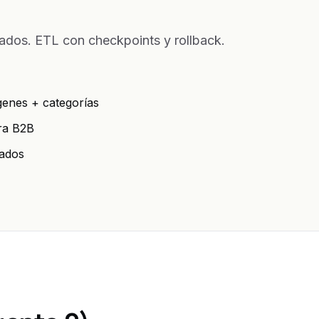
idados. ETL con checkpoints y rollback.
genes + categorías
pra B2B
vados