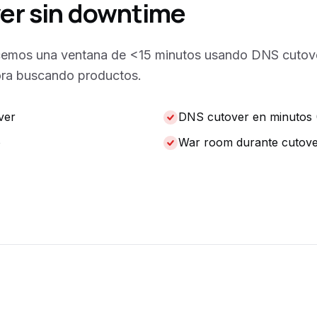
ver sin downtime
acemos una ventana de <15 minutos usando DNS cutover
hora buscando productos.
ver
DNS cutover en minutos 
o
War room durante cutov