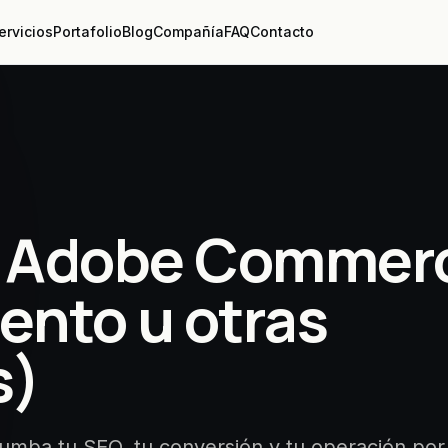
ervicios
Portafolio
Blog
Compañía
FAQ
Contacto
a Adobe Commer
ento u otras
s)
tumba tu SEO, tu conversión y tu operación por