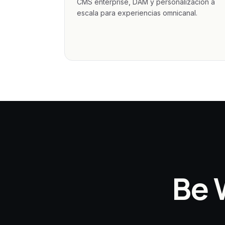
CMS enterprise, DAM y personalización a
escala para experiencias omnicanal.
Be 