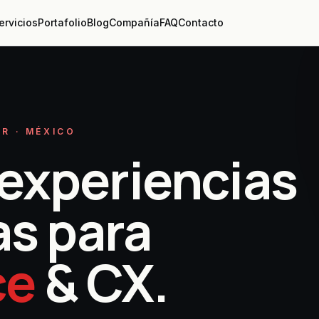
ervicios
Portafolio
Blog
Compañía
FAQ
Contacto
R · MÉXICO
experiencias
as para
ce
& CX.