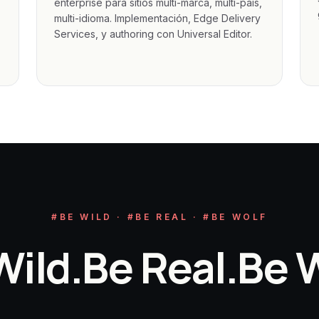
enterprise para sitios multi-marca, multi-país,
multi-idioma. Implementación, Edge Delivery
Services, y authoring con Universal Editor.
#BE WILD · #BE REAL · #BE WOLF
Wild.
Be Real.
Be W