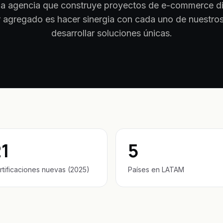
 agencia que construye proyectos de e-commerce di
 agregado es hacer sinergia con cada uno de nuestros
desarrollar soluciones únicas.
1
5
rtificaciones nuevas (2025)
Países en LATAM