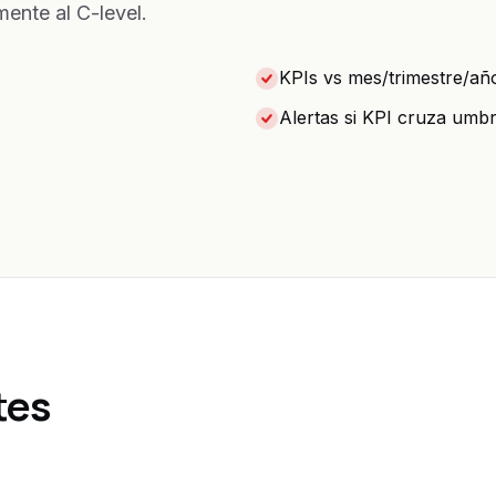
ente al C-level.
KPIs vs mes/trimestre/año
Alertas si KPI cruza umbr
tes