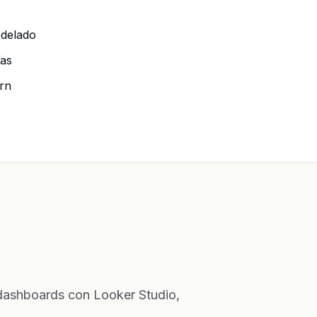
odelado
ías
rn
 dashboards con Looker Studio,