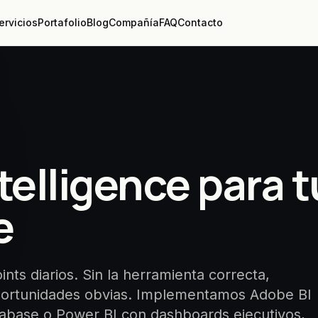
ervicios
Portafolio
Blog
Compañía
FAQ
Contacto
telligence para t
e
nts diarios. Sin la herramienta correcta,
oportunidades obvias. Implementamos Adobe BI
abase o Power BI con dashboards ejecutivos,