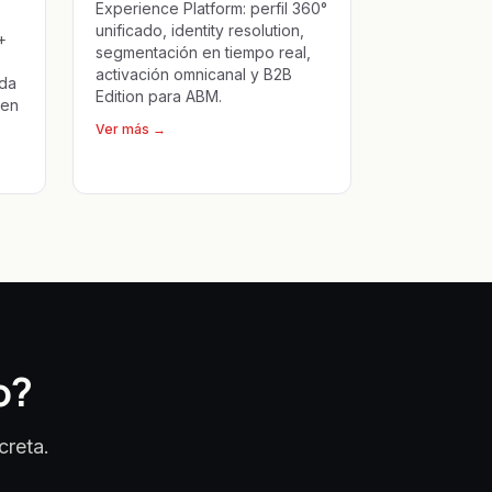
Experience Platform: perfil 360°
unificado, identity resolution,
+
segmentación en tiempo real,
activación omnicanal y B2B
ada
Edition para ABM.
 en
Ver más
→
o?
creta.