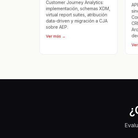
Customer Journey Analytics:
API
implementación, schemas XDM,
si
virtual report suites, atribución
Co
data-driven y migración a CJA
CR
sobre AEP.
Arq
dec
Ver más
→
Ver
¿
Evalu