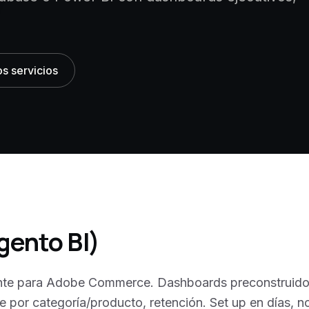
os servicios
gento BI)
nte para Adobe Commerce. Dashboards preconstruidos
e por categoría/producto, retención. Set up en días, n