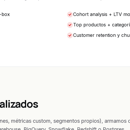
e-box
Cohort analysis + LTV m
Top productos + categor
Customer retention y chu
alizados
siones, métricas custom, segmentos propios), armamos
rehouse. BigQuery, Snowflake, Redshift o Postgres.