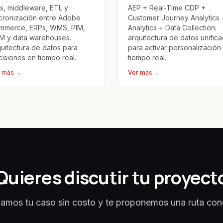
s, middleware, ETL y
AEP + Real-Time CDP +
ncronización entre Adobe
Customer Journey Analytics 
mmerce, ERPs, WMS, PIM,
Analytics + Data Collection:
M y data warehouses.
arquitectura de datos unific
uitectura de datos para
para activar personalización
isiones en tiempo real.
tiempo real.
 más
→
Ver más
→
Quieres discutir tu proyect
amos tu caso sin costo y te proponemos una ruta con