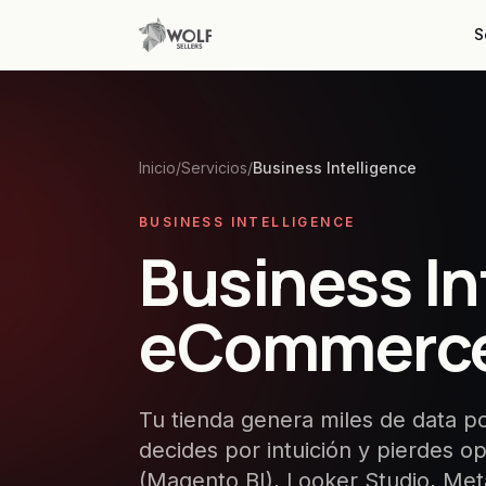
S
Inicio
/
Servicios
/
Business Intelligence
BUSINESS INTELLIGENCE
Business In
eCommerc
Tu tienda genera miles de data poi
decides por intuición y pierdes 
(Magento BI), Looker Studio, Met