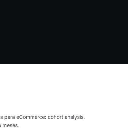
 para eCommerce: cohort analysis,
o meses.