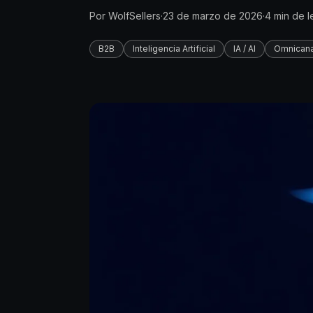
Por
WolfSellers
·
23 de marzo de 2026
·
4
min de l
B2B
Inteligencia Artificial
IA / AI
Omnicana