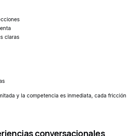
secciones
uenta
s claras
das
mitada y la competencia es inmediata, cada fricción
eriencias conversacionales