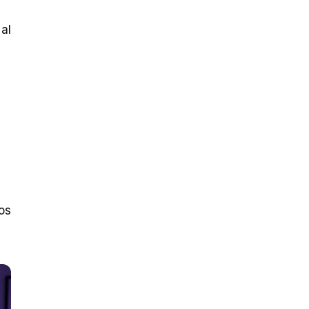
al
os