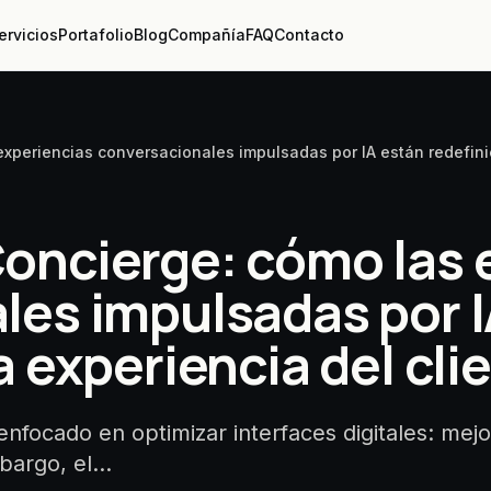
ervicios
Portafolio
Blog
Compañía
FAQ
Contacto
xperiencias conversacionales impulsadas por IA están redefinie
oncierge: cómo las 
les impulsadas por I
a experiencia del cli
nfocado en optimizar interfaces digitales: mejo
mbargo, el…